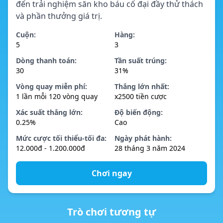
đến trải nghiệm săn kho báu cổ đại đầy thử thách
và phần thưởng giá trị.
Cuộn:
Hàng:
5
3
Dòng thanh toán:
Tần suất trúng:
30
31%
Vòng quay miễn phí:
Thắng lớn nhất:
1 lần mỗi 120 vòng quay
x2500 tiền cược
Xác suất thắng lớn:
Độ biến động:
0.25%
Cao
Mức cược tối thiểu-tối đa:
Ngày phát hành:
12.000đ - 1.200.000đ
28 tháng 3 năm 2024
Chơi ngay
Trò chơi tương tự