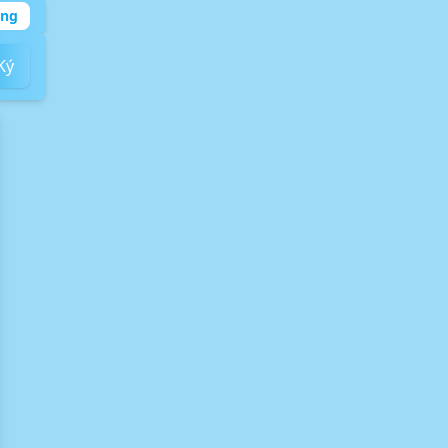
ống
Ký