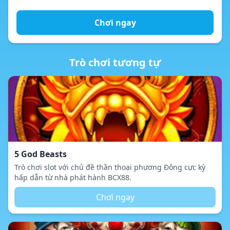
Chơi ngay
Trò chơi tương tự
5 God Beasts
Trò chơi slot với chủ đề thần thoại phương Đông cực kỳ
hấp dẫn từ nhà phát hành BCX88.
Chơi ngay