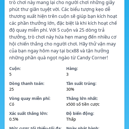
trò chơi này mang lại cho người chơi những giây
phút thư giãn tuyệt vời. Các biểu tượng kẹo dễ
thương xuất hiện trên cuộn sẽ giúp bạn kích hoạt
các phần thưởng lớn, đặc biệt là khi kích hoạt chế
độ quay miễn phí. Với 5 cuộn và 25 dòng trả
thưởng, trò chơi này hứa hẹn mang đến nhiều cơ
hội chiến thắng cho người chơi. Hãy thử vận may
của bạn ngay hôm nay tại bcx88 và tận hưởng
những phần quà ngọt ngào từ Candy Corner!
Cuộn:
Hàng:
5
3
Dòng thanh toán:
Tần suất trúng:
25
30%
Vòng quay miễn phí:
Thắng lớn nhất:
Có
x500 số tiền cược
Xác suất thắng lớn:
Độ biến động:
0.5%
Thấp
Mức cược tối thiểu-tối đa:
Ngày phát hành: