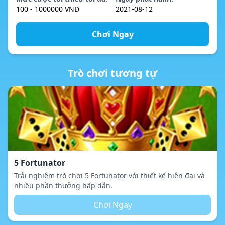
100 - 1000000 VNĐ
2021-08-12
Chơi Ngay
Trò chơi tương tự
5 Fortunator
Trải nghiệm trò chơi 5 Fortunator với thiết kế hiện đại và
nhiều phần thưởng hấp dẫn.
Chơi Ngay