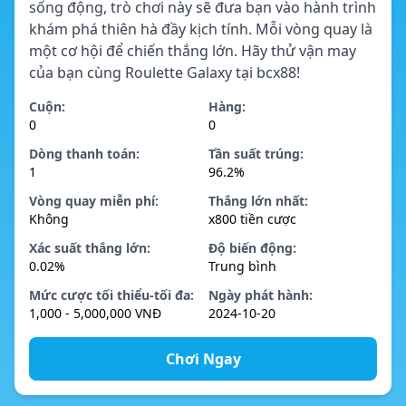
sống động, trò chơi này sẽ đưa bạn vào hành trình
khám phá thiên hà đầy kịch tính. Mỗi vòng quay là
một cơ hội để chiến thắng lớn. Hãy thử vận may
của bạn cùng Roulette Galaxy tại bcx88!
Cuộn:
Hàng:
0
0
Dòng thanh toán:
Tần suất trúng:
1
96.2%
Vòng quay miễn phí:
Thắng lớn nhất:
Không
x800 tiền cược
Xác suất thắng lớn:
Độ biến động:
0.02%
Trung bình
Mức cược tối thiểu-tối đa:
Ngày phát hành:
1,000 - 5,000,000 VNĐ
2024-10-20
Chơi Ngay