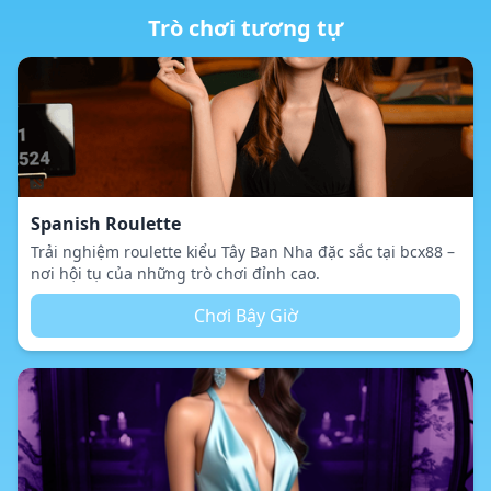
Trò chơi tương tự
Spanish Roulette
Trải nghiệm roulette kiểu Tây Ban Nha đặc sắc tại bcx88 –
nơi hội tụ của những trò chơi đỉnh cao.
Chơi Bây Giờ