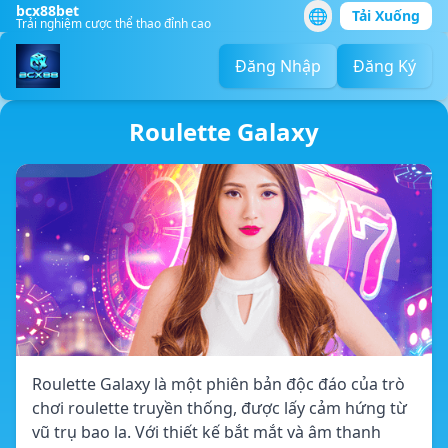
bcx88bet
🌐
Tải Xuống
Trải nghiệm cược thể thao đỉnh cao
Đăng Nhập
Đăng Ký
Roulette Galaxy
Roulette Galaxy là một phiên bản độc đáo của trò
chơi roulette truyền thống, được lấy cảm hứng từ
vũ trụ bao la. Với thiết kế bắt mắt và âm thanh