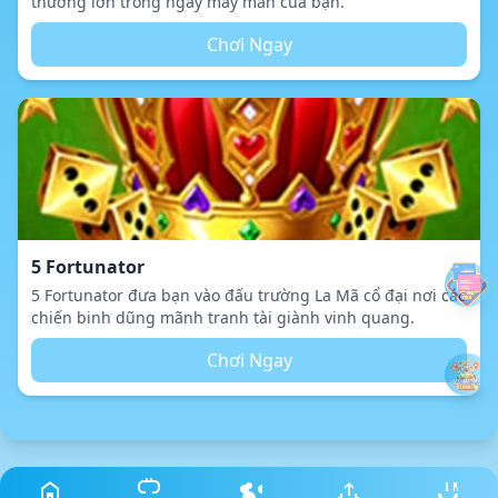
thưởng lớn trong ngày may mắn của bạn.
Chơi Ngay
5 Fortunator
5 Fortunator đưa bạn vào đấu trường La Mã cổ đại nơi các
chiến binh dũng mãnh tranh tài giành vinh quang.
Chơi Ngay