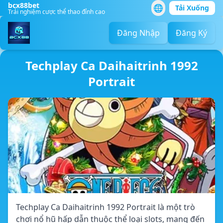
bcx88bet
🌐
Tải Xuống
Trải nghiệm cược thể thao đỉnh cao
Đăng Nhập
Đăng Ký
Techplay Ca Daihaitrinh 1992
Portrait
Techplay Ca Daihaitrinh 1992 Portrait là một trò
chơi nổ hũ hấp dẫn thuộc thể loại slots, mang đến