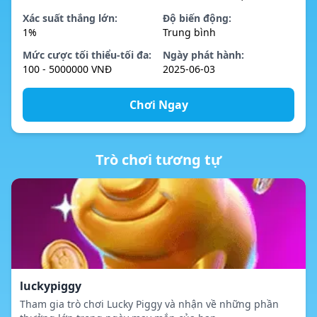
Xác suất thắng lớn:
Độ biến động:
1%
Trung bình
Mức cược tối thiểu-tối đa:
Ngày phát hành:
100 - 5000000 VNĐ
2025-06-03
Chơi Ngay
Trò chơi tương tự
luckypiggy
Tham gia trò chơi Lucky Piggy và nhận về những phần